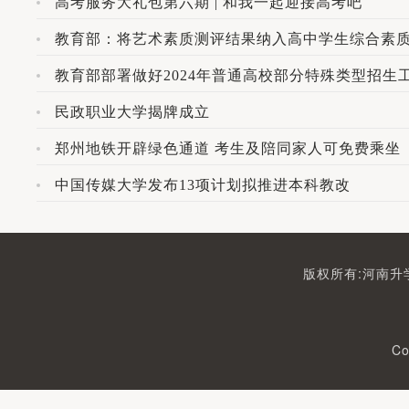
高考服务大礼包第六期 | 和我一起迎接高考吧
教育部：将艺术素质测评结果纳入高中学生综合素
教育部部署做好2024年普通高校部分特殊类型招生
民政职业大学揭牌成立
郑州地铁开辟绿色通道 考生及陪同家人可免费乘坐
中国传媒大学发布13项计划拟推进本科教改
版权所有:河南升学
Co