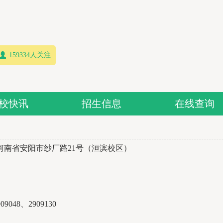
159334人关注
校快讯
招生信息
在线查询
河南省安阳市纱厂路21号（洹滨校区）
09048、2909130