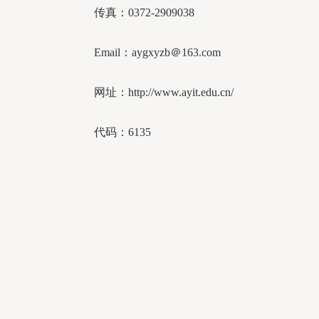
传真：0372-2909038
Email：aygxyzb＠163.com
网址：http://www.ayit.edu.cn/
代码：6135