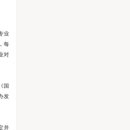
专业
，每
业对
《国
办发
定并