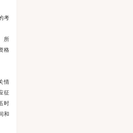
的考
、所
资格
关情
应征
伍时
间和