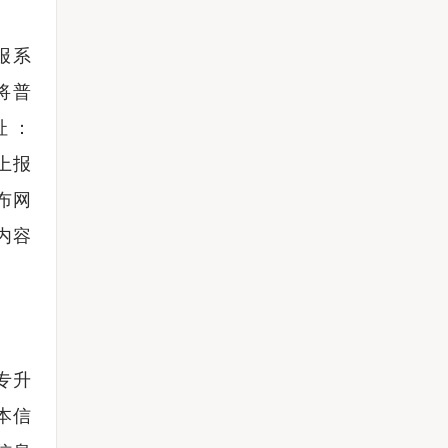
报系
前将普
址：
，上报
布网
内容
专升
本信