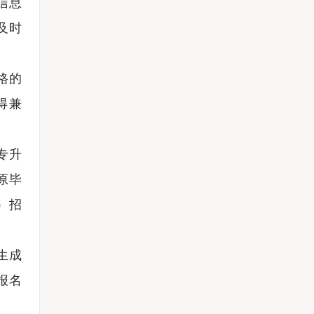
信息
及时
格的
得兼
专升
原毕
）招
生成
报名