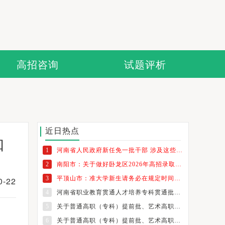
高招咨询
试题评析
近日热点
知
1
河南省人民政府新任免一批干部 涉及这些高校
2
南阳市：关于做好卧龙区2026年高招录取考生纸质档案发放工作的通知
3
平顶山市：准大学新生请务必在规定时间内领取档案
-22
4
河南省职业教育贯通人才培养专科贯通批志愿填报温馨提示
5
关于普通高职（专科）提前批、艺术高职（专科）批和体育高职（专科）批征集志愿的通知
6
关于普通高职（专科）提前批、艺术高职（专科）批和体育高职（专科）批征集志愿的通知