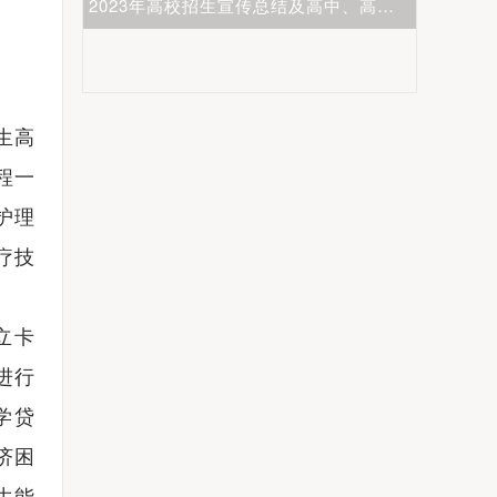
2023年高校招生宣传总结及高中、高校新高考生涯发展主题研讨会圆满举行
河南省2023年高职院校招生宣传工作交流会成功举办
生高
程一
护理
疗技
立卡
进行
学贷
济困