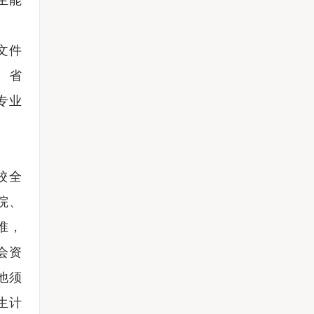
生能
文件
。省
专业
校全
院、
准，
会资
他须
生计