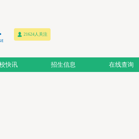
21624人关注
校快讯
招生信息
在线查询